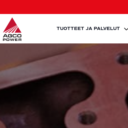
Siirry
sisältöön
TUOTTEET JA PALVELUT