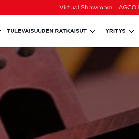
Virtual Showroom
AGCO 
EXPAND CHILD MENU
Expand chi
Ex
TULEVAISUUDEN RATKAISUT
YRITYS