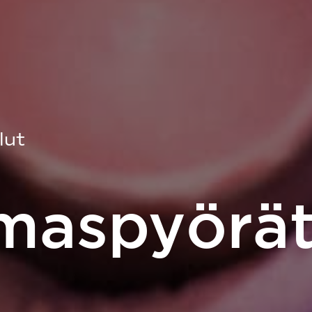
lut
aspyörä