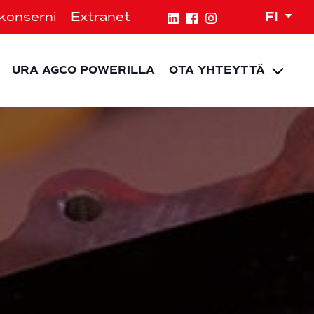
Expa
konserni
Extranet
FI
ld menu
pand child menu
Expa
URA AGCO POWERILLA
OTA YHTEYTTÄ