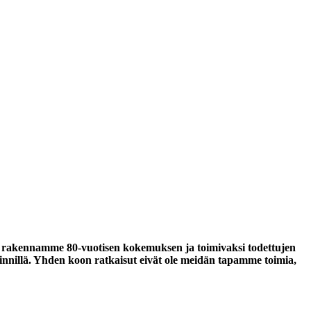
. Me rakennamme 80-vuotisen kokemuksen ja toimivaksi todettujen
löinnillä. Yhden koon ratkaisut eivät ole meidän tapamme toimia,