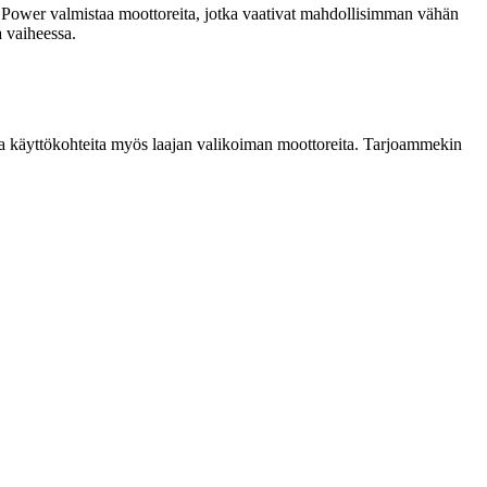
GCO Power valmistaa moottoreita, jotka vaativat mahdollisimman vähän
 vaiheessa.
ima käyttökohteita myös laajan valikoiman moottoreita. Tarjoammekin