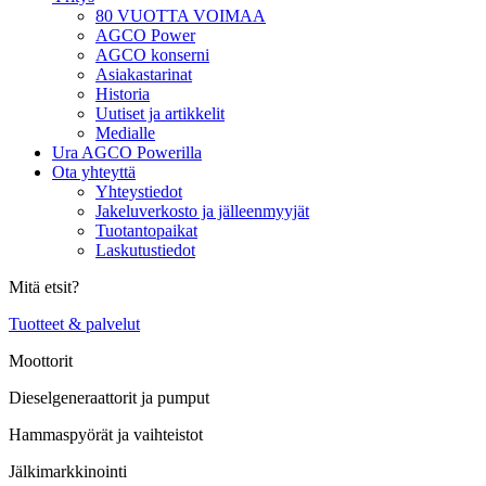
80 VUOTTA VOIMAA
AGCO Power
AGCO konserni
Asiakastarinat
Historia
Uutiset ja artikkelit
Medialle
Ura AGCO Powerilla
Ota yhteyttä
Yhteystiedot
Jakeluverkosto ja jälleenmyyjät
Tuotantopaikat
Laskutustiedot
Mitä etsit?
Tuotteet & palvelut
Moottorit
Dieselgeneraattorit ja pumput
Hammaspyörät ja vaihteistot
Jälkimarkkinointi