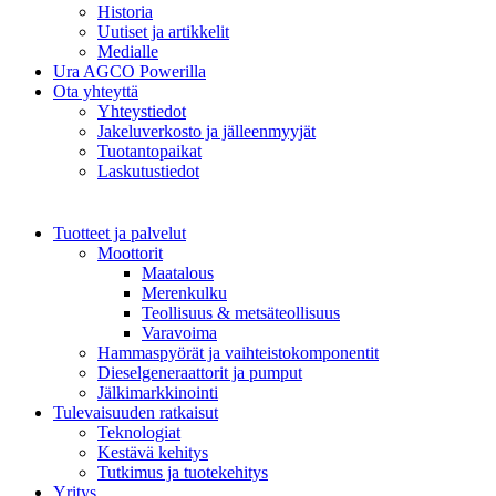
Historia
Uutiset ja artikkelit
Medialle
Ura AGCO Powerilla
Ota yhteyttä
Yhteystiedot
Jakeluverkosto ja jälleenmyyjät
Tuotantopaikat
Laskutustiedot
Tuotteet ja palvelut
Moottorit
Maatalous
Merenkulku
Teollisuus & metsäteollisuus
Varavoima
Hammaspyörät ja vaihteistokomponentit
Dieselgeneraattorit ja pumput
Jälkimarkkinointi
Tulevaisuuden ratkaisut
Teknologiat
Kestävä kehitys
Tutkimus ja tuotekehitys
Yritys