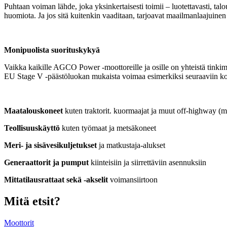
Puhtaan voiman lähde, joka yksinkertaisesti toimii – luotettavasti, ta
huomiota. Ja jos sitä kuitenkin vaaditaan, tarjoavat maailmanlaajui
Monipuolista suorituskykyä
Vaikka kaikille AGCO Power -moottoreille ja osille on yhteistä tinki
EU Stage V -päästöluokan mukaista voimaa esimerkiksi seuraaviin koh
Maatalouskoneet
kuten traktorit. kuormaajat ja muut off-highway (mui
Teollisuuskäyttö
kuten työmaat ja metsäkoneet
Meri- ja sisävesikuljetukset
ja matkustaja-alukset
Generaattorit ja pumput
kiinteisiin ja siirrettäviin asennuksiin
Mittatilausrattaat sekä -akselit
voimansiirtoon
Mitä etsit?
Moottorit