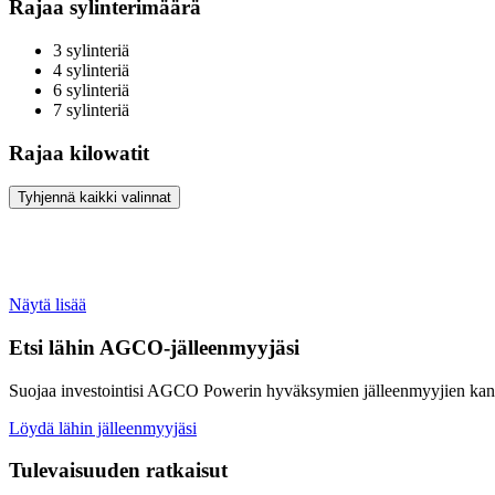
Rajaa sylinterimäärä
3 sylinteriä
4 sylinteriä
6 sylinteriä
7 sylinteriä
Rajaa kilowatit
Tyhjennä kaikki valinnat
Näytä lisää
Etsi lähin AGCO-jälleenmyyjäsi
Suojaa investointisi AGCO Powerin hyväksymien jälleenmyyjien kan
Löydä lähin jälleenmyyjäsi
Tulevaisuuden ratkaisut