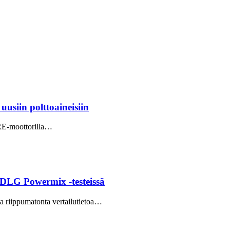
siin polttoaineisiin
ORE-moottorilla…
DLG Powermix -testeissä
da riippumatonta vertailutietoa…