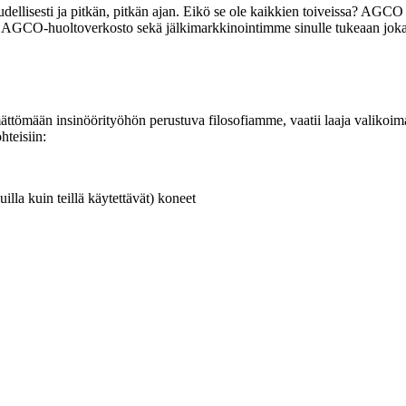
loudellisesti ja pitkän, pitkän ajan. Eikö se ole kaikkien toiveissa? A
nen AGCO-huoltoverkosto sekä jälkimarkkinointimme sinulle tukeaan joka
mättömään insinöörityöhön perustuva filosofiamme, vaatii laaja valiko
teisiin:
lla kuin teillä käytettävät) koneet