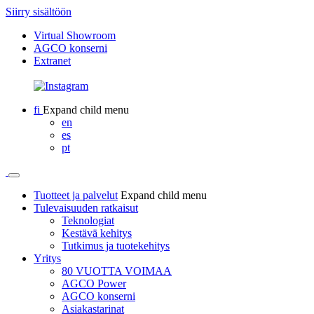
Siirry sisältöön
Virtual Showroom
AGCO konserni
Extranet
fi
Expand child menu
en
es
pt
Tuotteet ja palvelut
Expand child menu
Tulevaisuuden ratkaisut
Teknologiat
Kestävä kehitys
Tutkimus ja tuotekehitys
Yritys
80 VUOTTA VOIMAA
AGCO Power
AGCO konserni
Asiakastarinat