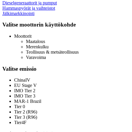
Dieselgeneraattorit ja pumput
Hammaspyörät ja vaihteistot
Jälkimarkkinointi
Valitse moottorin käyttökohde
Moottorit
Maatalous
Merenkulku
Teollisuus & metsäteollisuus
Varavoima
Valitse emissio
ChinaIV
EU Stage V
IMO Tier 2
IMO Tier 3
MAR-1 Brazil
Tier 0
Tier 2 (R96)
Tier 3 (R96)
Tier4F