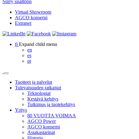
Siirry sisältöön
Virtual Showroom
AGCO konserni
Extranet
fi
Expand child menu
en
es
pt
Tuotteet ja palvelut
Tulevaisuuden ratkaisut
Teknologiat
Kestävä kehitys
Tutkimus ja tuotekehitys
Yritys
80 VUOTTA VOIMAA
AGCO Power
AGCO konserni
Asiakastarinat
Historia