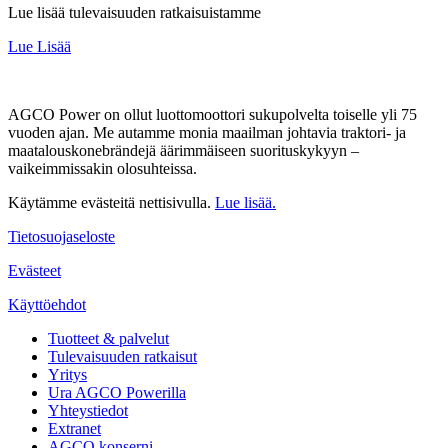
Lue lisää tulevaisuuden ratkaisuistamme
Lue Lisää
AGCO Power on ollut luottomoottori sukupolvelta toiselle yli 75
vuoden ajan. Me autamme monia maailman johtavia traktori- ja
maatalouskonebrändejä äärimmäiseen suorituskykyyn –
vaikeimmissakin olosuhteissa.
Käytämme evästeitä nettisivulla.
Lue lisää.
Tietosuojaseloste
Evästeet
Käyttöehdot
Tuotteet & palvelut
Tulevaisuuden ratkaisut
Yritys
Ura AGCO Powerilla
Yhteystiedot
Extranet
AGCO konserni