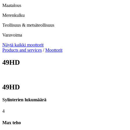
Maatalous
Merenkulku
Teollisuus & metsäteollisuus
Varavoima
Näytä kaikki moottorit
Products and services
/
Moottorit
49HD
49HD
Sylinterien lukumäärä
4
Max teho