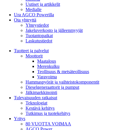
Uutiset ja artikkelit
Medialle
Ura AGCO Powerilla
Ota yhteyttä
Yhteystiedot
Jakeluverkosto ja jälleenmyyjät
Tuotantopaikat
Laskutustiedot
Tuotteet ja palvelut
Moottorit
Maatalous
Merenkulku
Teollisuus & metsäteollisuus
Varavoima
Hammaspyörät ja vaihteistokomponentit
Dieselgeneraattorit ja pumput
Jälkimarkkinointi
Tulevaisuuden ratkaisut
Teknologiat
Kestävä kehitys
Tutkimus ja tuotekehitys
Yritys
80 VUOTTA VOIMAA
AGCO Power