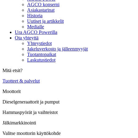
AGCO konserni
Asiakastarinat
Historia
Uutiset ja artikkelit
Medialle
Ura AGCO Powerilla
Ota yhteyttä
Yhteystiedot
Jakeluverkosto ja jälleenmyyjät
Tuotantopaikat
Laskutustiedot
Mitä etsit?
Tuotteet & palvelut
Moottorit
Dieselgeneraattorit ja pumput
Hammaspyörät ja vaihteistot
Jälkimarkkinointi
Valitse moottorin käyttökohde