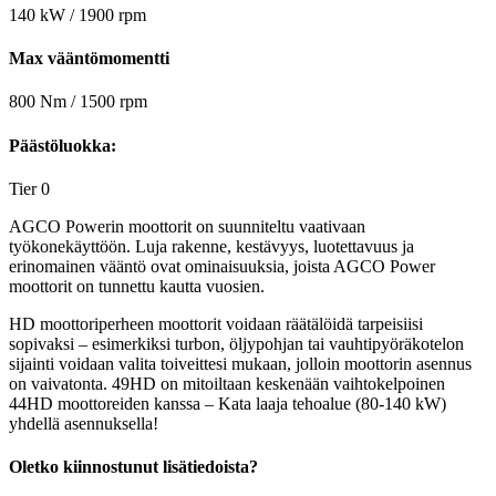
140 kW / 1900 rpm
Max vääntömomentti
800 Nm / 1500 rpm
Päästöluokka:
Tier 0
AGCO Powerin moottorit on suunniteltu vaativaan
työkonekäyttöön. Luja rakenne, kestävyys, luotettavuus ja
erinomainen vääntö ovat ominaisuuksia, joista AGCO Power
moottorit on tunnettu kautta vuosien.
HD moottoriperheen moottorit voidaan räätälöidä tarpeisiisi
sopivaksi – esimerkiksi turbon, öljypohjan tai vauhtipyöräkotelon
sijainti voidaan valita toiveittesi mukaan, jolloin moottorin asennus
on vaivatonta. 49HD on mitoiltaan keskenään vaihtokelpoinen
44HD moottoreiden kanssa – Kata laaja tehoalue (80-140 kW)
yhdellä asennuksella!
Oletko kiinnostunut lisätiedoista?