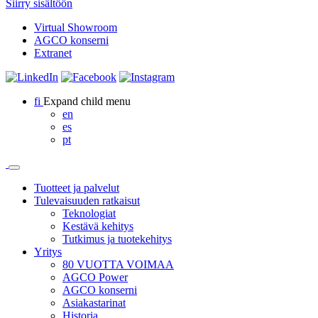
Siirry sisältöön
Virtual Showroom
AGCO konserni
Extranet
fi
Expand child menu
en
es
pt
Tuotteet ja palvelut
Tulevaisuuden ratkaisut
Teknologiat
Kestävä kehitys
Tutkimus ja tuotekehitys
Yritys
80 VUOTTA VOIMAA
AGCO Power
AGCO konserni
Asiakastarinat
Historia