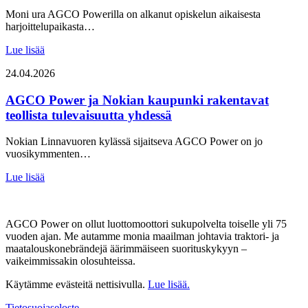
Moni ura AGCO Powerilla on alkanut opiskelun aikaisesta
harjoittelupaikasta…
Lue lisää
24.04.2026
AGCO Power ja Nokian kaupunki rakentavat
teollista tulevaisuutta yhdessä
Nokian Linnavuoren kylässä sijaitseva AGCO Power on jo
vuosikymmenten…
Lue lisää
AGCO Power on ollut luottomoottori sukupolvelta toiselle yli 75
vuoden ajan. Me autamme monia maailman johtavia traktori- ja
maatalouskonebrändejä äärimmäiseen suorituskykyyn –
vaikeimmissakin olosuhteissa.
Käytämme evästeitä nettisivulla.
Lue lisää.
Tietosuojaseloste