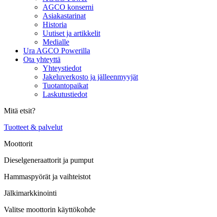
AGCO konserni
Asiakastarinat
Historia
Uutiset ja artikkelit
Medialle
Ura AGCO Powerilla
Ota yhteyttä
Yhteystiedot
Jakeluverkosto ja jälleenmyyjät
Tuotantopaikat
Laskutustiedot
Mitä etsit?
Tuotteet & palvelut
Moottorit
Dieselgeneraattorit ja pumput
Hammaspyörät ja vaihteistot
Jälkimarkkinointi
Valitse moottorin käyttökohde