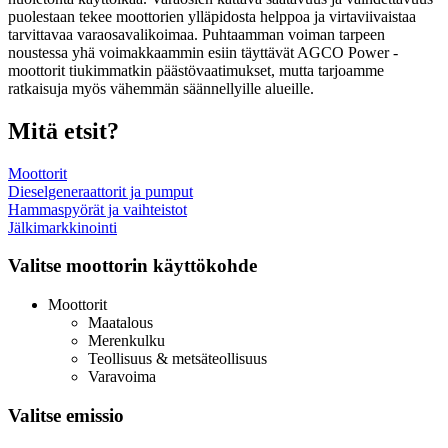
puolestaan tekee moottorien ylläpidosta helppoa ja virtaviivaistaa
tarvittavaa varaosavalikoimaa. Puhtaamman voiman tarpeen
noustessa yhä voimakkaammin esiin täyttävät AGCO Power -
moottorit tiukimmatkin päästövaatimukset, mutta tarjoamme
ratkaisuja myös vähemmän säännellyille alueille.
Mitä etsit?
Moottorit
Dieselgeneraattorit ja pumput
Hammaspyörät ja vaihteistot
Jälkimarkkinointi
Valitse moottorin käyttökohde
Moottorit
Maatalous
Merenkulku
Teollisuus & metsäteollisuus
Varavoima
Valitse emissio