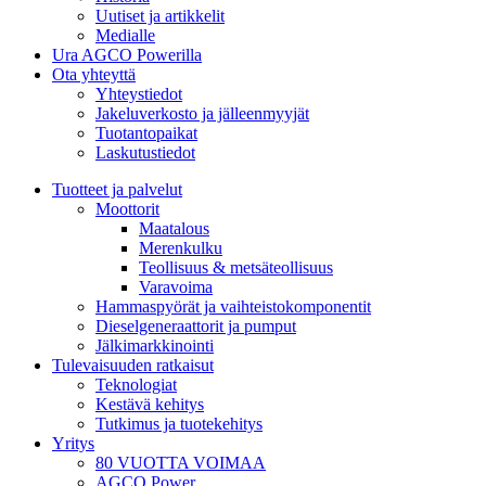
Uutiset ja artikkelit
Medialle
Ura AGCO Powerilla
Ota yhteyttä
Yhteystiedot
Jakeluverkosto ja jälleenmyyjät
Tuotantopaikat
Laskutustiedot
Tuotteet ja palvelut
Moottorit
Maatalous
Merenkulku
Teollisuus & metsäteollisuus
Varavoima
Hammaspyörät ja vaihteistokomponentit
Dieselgeneraattorit ja pumput
Jälkimarkkinointi
Tulevaisuuden ratkaisut
Teknologiat
Kestävä kehitys
Tutkimus ja tuotekehitys
Yritys
80 VUOTTA VOIMAA
AGCO Power