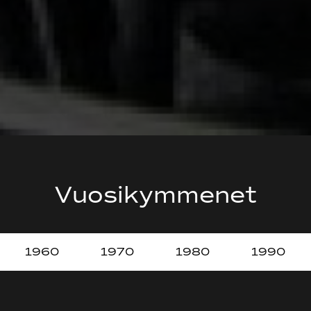
Vuosikymmenet
1960
1970
1980
1990