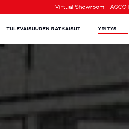
Virtual Showroom
AGCO 
EXPAND CHILD MENU
Expand chi
Ex
TULEVAISUUDEN RATKAISUT
YRITYS