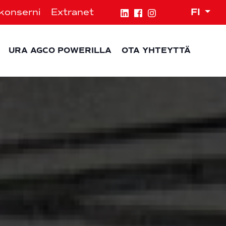
Expa
konserni
Extranet
FI
ld menu
pand child menu
Expa
URA AGCO POWERILLA
OTA YHTEYTTÄ