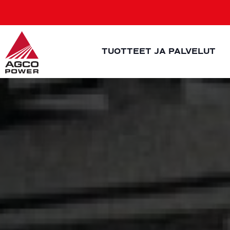
Siirry
sisältöön
TUOTTEET JA PALVELUT