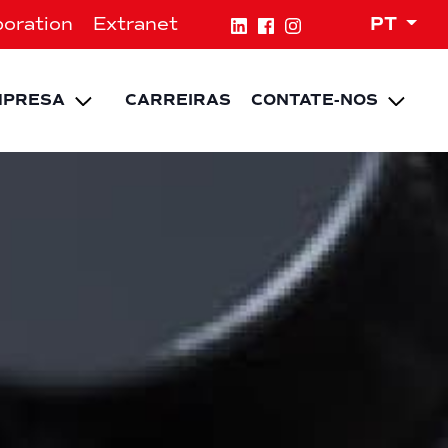
Expa
oration
Extranet
PT
NU
Expand child menu
Expa
MPRESA
CARREIRAS
CONTATE-NOS