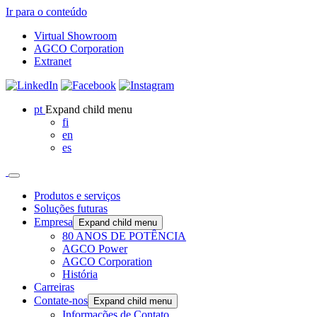
Ir para o conteúdo
Virtual Showroom
AGCO Corporation
Extranet
pt
Expand child menu
fi
en
es
Produtos e serviços
Soluções futuras
Empresa
Expand child menu
80 ANOS DE POTÊNCIA
AGCO Power
AGCO Corporation
História
Carreiras
Contate-nos
Expand child menu
Informações de Contato