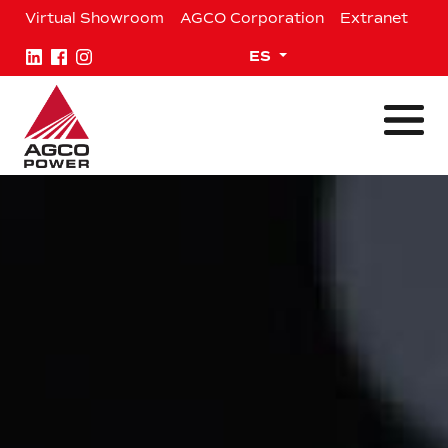
Saltar
Virtual Showroom
AGCO Corporation
Extranet
al
contenido
Expand child menu
ES