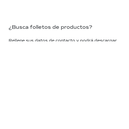
¿Busca folletos de productos?
Rellene sus datos de contacto y podrá descargar
nuestros folletos de productos. Por supuesto,
siempre puede ponerse en contacto con nosotros:
nuestros expertos estarán encantados de
ayudarle a encontrar una fuente de energía AGCO
adecuada.