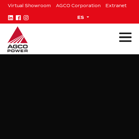
Saltar
Virtual Showroom
AGCO Corporation
Extranet
al
contenido
Expand child menu
ES