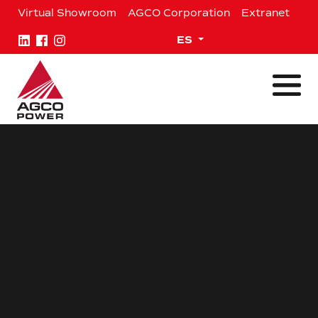
Saltar
Virtual Showroom
AGCO Corporation
Extranet
al
contenido
Expand child menu
ES