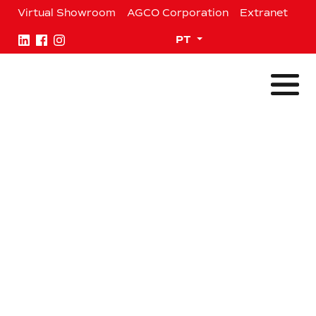
Ir
Virtual Showroom
AGCO Corporation
Extranet
para
o
Expand child menu
PT
conteúdo