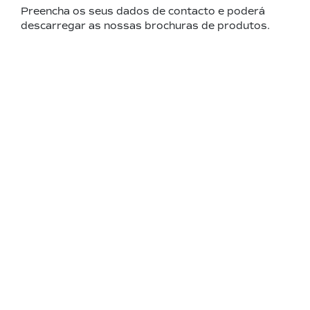
Preencha os seus dados de contacto e poderá
descarregar as nossas brochuras de produtos.
Pode sempre contactar-nos – os nossos
especialistas terão todo o prazer em ajudá-lo a
encontrar uma fonte de energia AGCO adequada!