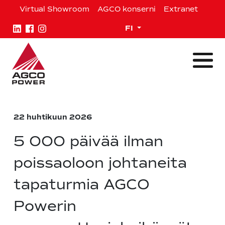
Siirry
Virtual Showroom
AGCO konserni
Extranet
sisältöön
Expand child menu
FI
22 huhtikuun 2026
5 000 päivää ilman
poissaoloon johtaneita
tapaturmia AGCO
Powerin