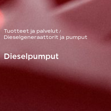
Tuotteet ja palvelut
/
Dieselgeneraattorit ja pumput
Dieselpumput