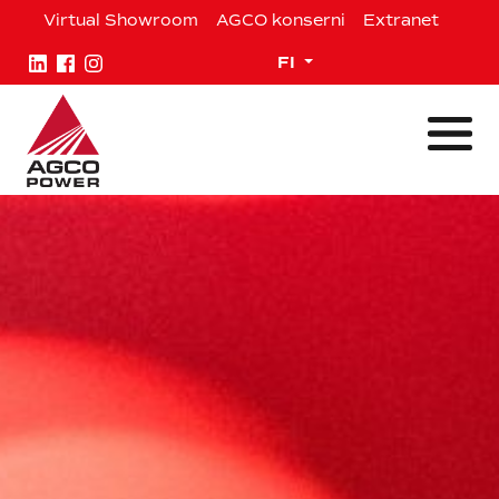
Siirry
Virtual Showroom
AGCO konserni
Extranet
sisältöön
Expand child menu
FI