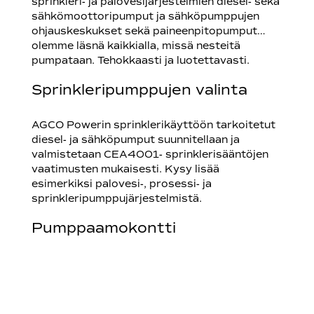
sprinkleri- ja palovesijärjestelmien diesel- sekä
sähkömoottoripumput ja sähköpumppujen
ohjauskeskukset sekä paineenpitopumput…
olemme läsnä kaikkialla, missä nesteitä
pumpataan. Tehokkaasti ja luotettavasti.
Sprinkleripumppujen valinta
AGCO Powerin sprinklerikäyttöön tarkoitetut
diesel- ja sähköpumput suunnitellaan ja
valmistetaan CEA4001- sprinklerisääntöjen
vaatimusten mukaisesti. Kysy lisää
esimerkiksi palovesi-, prosessi- ja
sprinkleripumppujärjestelmistä.
Pumppaamokontti
Pumppaamokontti on tehtaallamme
valmistettu toimintavalmis pumppaamo, joka
sisältää pumput, putkistot, instrumentoinnin ja
sähköasennukset kontin sisällä.